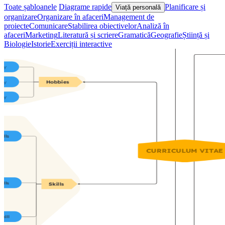
Toate șabloanele
Diagrame rapide
Planificare și
Viață personală
organizare
Organizare în afaceri
Management de
proiecte
Comunicare
Stabilirea obiectivelor
Analiză în
afaceri
Marketing
Literatură și scriere
Gramatică
Geografie
Știință și
Biologie
Istorie
Exerciții interactive