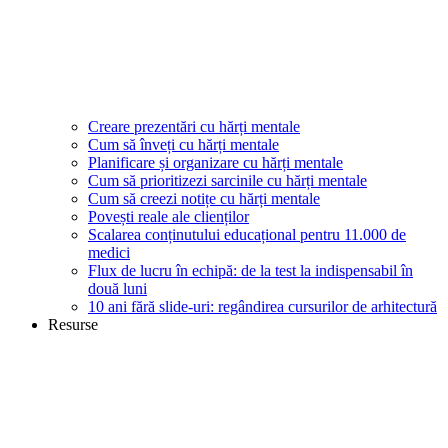
Creare prezentări cu hărți mentale
Cum să înveți cu hărți mentale
Planificare și organizare cu hărți mentale
Cum să prioritizezi sarcinile cu hărți mentale
Cum să creezi notițe cu hărți mentale
Povești reale ale clienților
Scalarea conținutului educațional pentru 11.000 de
medici
Flux de lucru în echipă: de la test la indispensabil în
două luni
10 ani fără slide-uri: regândirea cursurilor de arhitectură
Resurse