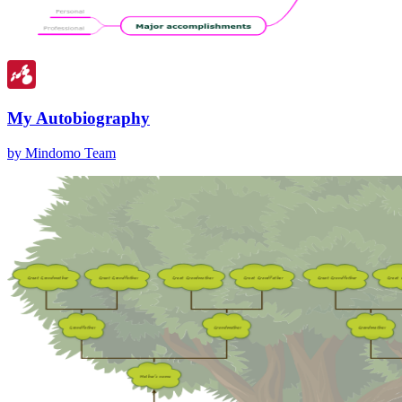
My Autobiography
by Mindomo Team