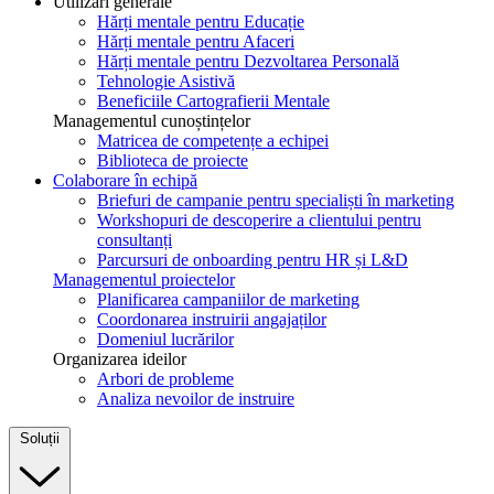
Utilizări generale
Hărți mentale pentru Educație
Hărți mentale pentru Afaceri
Hărți mentale pentru Dezvoltarea Personală
Tehnologie Asistivă
Beneficiile Cartografierii Mentale
Managementul cunoștințelor
Matricea de competențe a echipei
Biblioteca de proiecte
Colaborare în echipă
Briefuri de campanie pentru specialiști în marketing
Workshopuri de descoperire a clientului pentru
consultanți
Parcursuri de onboarding pentru HR și L&D
Managementul proiectelor
Planificarea campaniilor de marketing
Coordonarea instruirii angajaților
Domeniul lucrărilor
Organizarea ideilor
Arbori de probleme
Analiza nevoilor de instruire
Soluții