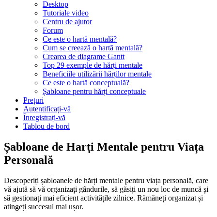
Desktop
Tutoriale video
Centru de ajutor
Forum
Ce este o hartă mentală?
Cum se creează o hartă mentală?
Crearea de diagrame Gantt
Top 29 exemple de hărți mentale
Beneficiile utilizării hărților mentale
Ce este o hartă conceptuală?
Șabloane pentru hărți conceptuale
Prețuri
Autentificați-vă
Înregistrați-vă
Tablou de bord
Șabloane de Harţi Mentale pentru Viața
Personală
Descoperiți șabloanele de hărți mentale pentru viața personală, care
vă ajută să vă organizați gândurile, să găsiți un nou loc de muncă și
să gestionați mai eficient activitățile zilnice. Rămâneți organizat și
atingeți succesul mai ușor.