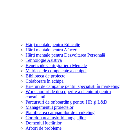
Hărți mentale pentru Educație
Hărți mentale pentru Afaceri
Hărți mentale pentru Dezvoltarea Personală
Tehnologie Asistivă
Beneficiile Cartografierii Mentale
Matricea de competențe a echipei
Biblioteca de proiecte
Colaborare în echipă
Briefuri de campanie pentru specialiști în marketing
Workshopuri de descoperire a clientului pentru
consultanți
Parcursuri de onboarding pentru HR și L&D
Managementul proiectelor
Planificarea campaniilor de marketing
Coordonarea instruirii angajaților
Domeniul lucrărilor
Arbori de probleme