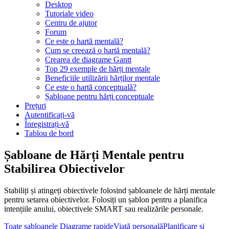
Desktop
Tutoriale video
Centru de ajutor
Forum
Ce este o hartă mentală?
Cum se creează o hartă mentală?
Crearea de diagrame Gantt
Top 29 exemple de hărți mentale
Beneficiile utilizării hărților mentale
Ce este o hartă conceptuală?
Șabloane pentru hărți conceptuale
Prețuri
Autentificați-vă
Înregistrați-vă
Tablou de bord
Șabloane de Hărți Mentale pentru
Stabilirea Obiectivelor
Stabiliți și atingeți obiectivele folosind șabloanele de hărți mentale
pentru setarea obiectivelor. Folosiți un șablon pentru a planifica
intențiile anului, obiectivele SMART sau realizările personale.
Toate șabloanele
Diagrame rapide
Viață personală
Planificare și