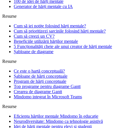
100 de idei de hărți mentale
Generator de hărți mentale cu IA
Resurse
Cum să iei notițe folosind hărți mentale?
Cum să prioritizezi sarcinile folosind hărți mentale?
Cum să creezi un CV?
Beneficiile utilizării hărților mentale
5 Funcționalități cheie ale unui creator de hărți mentale
Șabloane de diagrame
Resurse
Ce este o hartă conceptuală?
Șabloane de hărți conceptuale
Program de hărți conceptuale
Top programe pentru diagrame Gantt
Crearea de diagrame Gantt
Mindomo integrat în Microsoft Teams
Resurse
Eficiența hărților mentale Mindomo în educație
Neurodiversitate: Mindomo ca tehnologie asistivă
Idei de hărți mentale pentru elevi și studenți