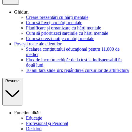
Ghiduri
Creare prezentări cu hărți mentale
Cum să înveți cu hărți mentale
Planificare și organizare cu hărți mentale
Cum să prioritizezi sarcinile cu hărți mentale
Cum să creezi notițe cu hărți mentale
Povești reale ale clienților
Scalarea conținutului educațional pentru 11.000 de
medici
Flux de lucru în echipă: de la test la indispensabil în
două luni
10 ani fără slide-uri: regândirea cursurilor de arhitectură
Resurse
Funcționalități
Educație
Profesional și Personal
Desktop