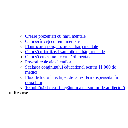
Creare prezentări cu hărți mentale
Cum să înveți cu hărți mentale
Planificare și organizare cu hărți mentale
Cum să prioritizezi sarcinile cu hărți mentale
Cum să creezi notițe cu hărți mentale
Povești reale ale clienților
Scalarea conținutului educațional pentru 11.000 de
medici
Flux de lucru în echipă: de la test la indispensabil în
două luni
10 ani fără slide-uri: regândirea cursurilor de arhitectură
Resurse