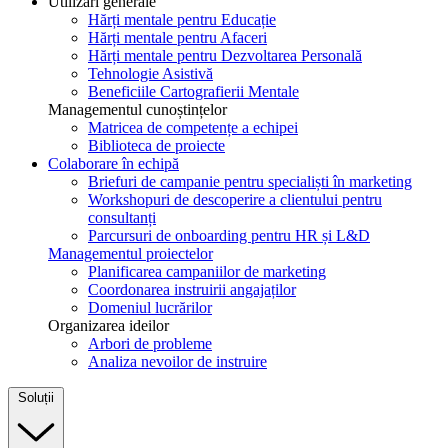
Utilizări generale
Hărți mentale pentru Educație
Hărți mentale pentru Afaceri
Hărți mentale pentru Dezvoltarea Personală
Tehnologie Asistivă
Beneficiile Cartografierii Mentale
Managementul cunoștințelor
Matricea de competențe a echipei
Biblioteca de proiecte
Colaborare în echipă
Briefuri de campanie pentru specialiști în marketing
Workshopuri de descoperire a clientului pentru
consultanți
Parcursuri de onboarding pentru HR și L&D
Managementul proiectelor
Planificarea campaniilor de marketing
Coordonarea instruirii angajaților
Domeniul lucrărilor
Organizarea ideilor
Arbori de probleme
Analiza nevoilor de instruire
Soluții