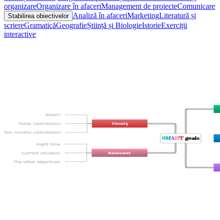
organizare
Organizare în afaceri
Management de proiecte
Comunicare
Analiză în afaceri
Marketing
Literatură și
Stabilirea obiectivelor
scriere
Gramatică
Geografie
Știință și Biologie
Istorie
Exerciții
interactive