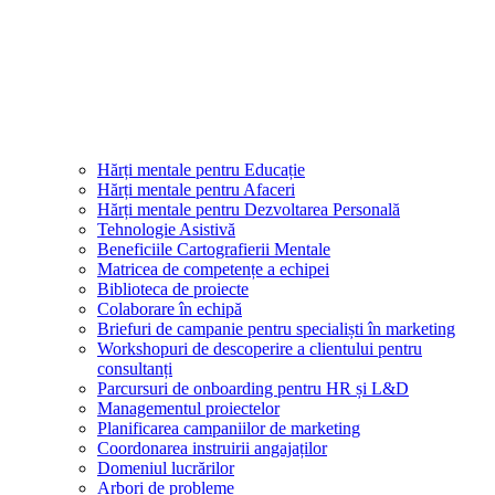
Hărți mentale pentru Educație
Hărți mentale pentru Afaceri
Hărți mentale pentru Dezvoltarea Personală
Tehnologie Asistivă
Beneficiile Cartografierii Mentale
Matricea de competențe a echipei
Biblioteca de proiecte
Colaborare în echipă
Briefuri de campanie pentru specialiști în marketing
Workshopuri de descoperire a clientului pentru
consultanți
Parcursuri de onboarding pentru HR și L&D
Managementul proiectelor
Planificarea campaniilor de marketing
Coordonarea instruirii angajaților
Domeniul lucrărilor
Arbori de probleme