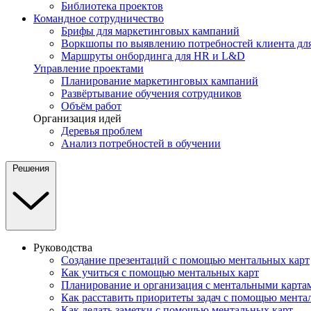
Библиотека проектов
Командное сотрудничество
Брифы для маркетинговых кампаний
Воркшопы по выявлению потребностей клиента для
Маршруты онбординга для HR и L&D
Управление проектами
Планирование маркетинговых кампаний
Развёртывание обучения сотрудников
Объём работ
Организация идей
Деревья проблем
Анализ потребностей в обучении
Решения
Руководства
Создание презентаций с помощью ментальных карт
Как учиться с помощью ментальных карт
Планирование и организация с ментальными карта
Как расставить приоритеты задач с помощью мента
Как делать заметки с помощью ментальных карт