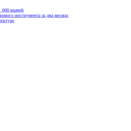
 000 врачей
нимого инструмента за два месяца
тектуре