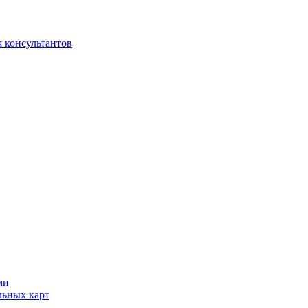
 консультантов
ми
льных карт