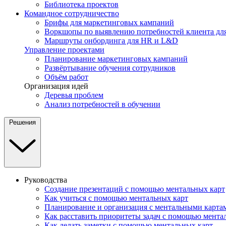
Библиотека проектов
Командное сотрудничество
Брифы для маркетинговых кампаний
Воркшопы по выявлению потребностей клиента для
Маршруты онбординга для HR и L&D
Управление проектами
Планирование маркетинговых кампаний
Развёртывание обучения сотрудников
Объём работ
Организация идей
Деревья проблем
Анализ потребностей в обучении
Решения
Руководства
Создание презентаций с помощью ментальных карт
Как учиться с помощью ментальных карт
Планирование и организация с ментальными карта
Как расставить приоритеты задач с помощью мента
Как делать заметки с помощью ментальных карт