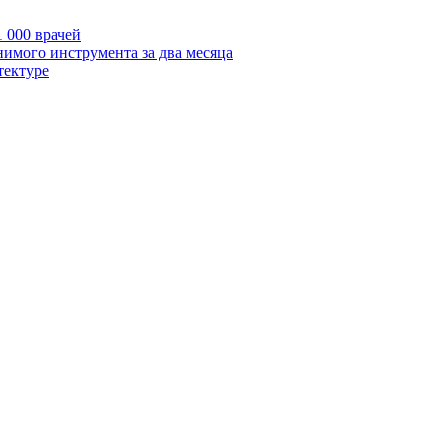
 000 врачей
нимого инструмента за два месяца
тектуре