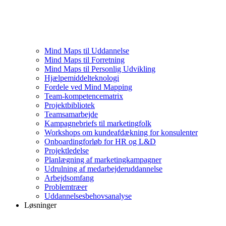
Mind Maps til Uddannelse
Mind Maps til Forretning
Mind Maps til Personlig Udvikling
Hjælpemiddelteknologi
Fordele ved Mind Mapping
Team-kompetencematrix
Projektbibliotek
Teamsamarbejde
Kampagnebriefs til marketingfolk
Workshops om kundeafdækning for konsulenter
Onboardingforløb for HR og L&D
Projektledelse
Planlægning af marketingkampagner
Udrulning af medarbejderuddannelse
Arbejdsomfang
Problemtræer
Uddannelsesbehovsanalyse
Løsninger