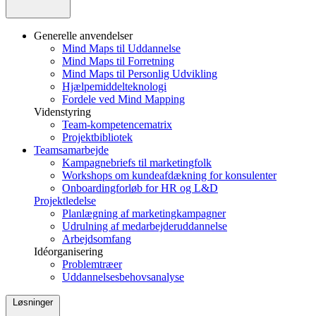
Generelle anvendelser
Mind Maps til Uddannelse
Mind Maps til Forretning
Mind Maps til Personlig Udvikling
Hjælpemiddelteknologi
Fordele ved Mind Mapping
Videnstyring
Team-kompetencematrix
Projektbibliotek
Teamsamarbejde
Kampagnebriefs til marketingfolk
Workshops om kundeafdækning for konsulenter
Onboardingforløb for HR og L&D
Projektledelse
Planlægning af marketingkampagner
Udrulning af medarbejderuddannelse
Arbejdsomfang
Idéorganisering
Problemtræer
Uddannelsesbehovsanalyse
Løsninger