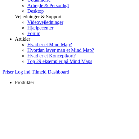
Arbejde & Personligt
Desktop
Vejledninger & Support
Videovejledninger
Hjælpecenter
Forum
Artikler
Hvad er et Mind Map?
Hvordan laver man et Mind Map?
Hvad er et Konceptkort?
Top 29 eksempler på Mind Maps
Priser
Log ind
Tilmeld
Dashboard
Produkter