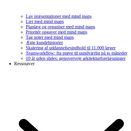
Lav præsentationer med mind maps
Lær med mind maps
Planlæg og organiser med mind maps
Prioritér opgaver med mind maps
Tag noter med mind maps
Ægte kundehistorier
Skalering af uddannelsesindhold til 11.000 læger
Teamworkflow: fra prøve til uundværlig på to måneder
10 år uden slides: genoverveje arkitekturforelæsninger
Ressourcer