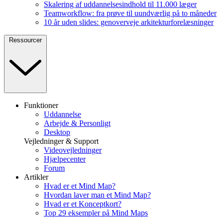
Skalering af uddannelsesindhold til 11.000 læger
Teamworkflow: fra prøve til uundværlig på to måneder
10 år uden slides: genoverveje arkitekturforelæsninger
Ressourcer
Funktioner
Uddannelse
Arbejde & Personligt
Desktop
Vejledninger & Support
Videovejledninger
Hjælpecenter
Forum
Artikler
Hvad er et Mind Map?
Hvordan laver man et Mind Map?
Hvad er et Konceptkort?
Top 29 eksempler på Mind Maps