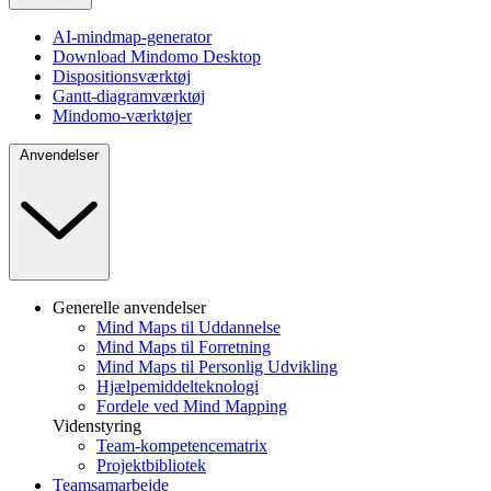
AI-mindmap-generator
Download Mindomo Desktop
Dispositionsværktøj
Gantt-diagramværktøj
Mindomo-værktøjer
Anvendelser
Generelle anvendelser
Mind Maps til Uddannelse
Mind Maps til Forretning
Mind Maps til Personlig Udvikling
Hjælpemiddelteknologi
Fordele ved Mind Mapping
Videnstyring
Team-kompetencematrix
Projektbibliotek
Teamsamarbejde