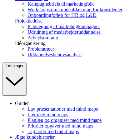
Kampagnebriefs til marketingfolk
Workshops om kundeafdækning for konsulenter
Onboardingforløb for HR og L&D
Projektledelse
Planlægning af marketingkampagner
Udrulning af medarbejderuddannelse
Arbejdsomfang
Idéorganisering
Problemtræer
Uddannelsesbehovsanalyse
Løsninger
Guider
Lav præsentationer med mind maps
Lær med mind maps
Planlæg og organiser med mind maps
Prioritér opgaver med mind maps
Tag noter med mind maps
Ægte kundehistorier