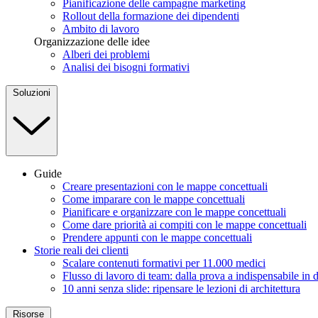
Pianificazione delle campagne marketing
Rollout della formazione dei dipendenti
Ambito di lavoro
Organizzazione delle idee
Alberi dei problemi
Analisi dei bisogni formativi
Soluzioni
Guide
Creare presentazioni con le mappe concettuali
Come imparare con le mappe concettuali
Pianificare e organizzare con le mappe concettuali
Come dare priorità ai compiti con le mappe concettuali
Prendere appunti con le mappe concettuali
Storie reali dei clienti
Scalare contenuti formativi per 11.000 medici
Flusso di lavoro di team: dalla prova a indispensabile in 
10 anni senza slide: ripensare le lezioni di architettura
Risorse