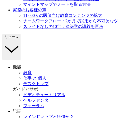
マインドマップでノートを取る方法
実際のお客様の声
11,000人の医師向け教育コンテンツの拡大
チームワークフロー：2か月で試用から不可欠な
スライドなしの10年：建築学の講義を再考
リソース
機能
教育
仕事 と 個人
デスクトップ
ガイドとサポート
ビデオチュートリアル
ヘルプセンター
フォーラム
記事
マインドマップとは何か？