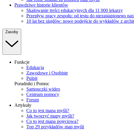
Prawdziwe historie klientów
Skalowanie treści edukacyjnych dla 11 000 lekarzy
Przepływ pracy zespołu: od testu do niezastąpionego na
10 lat bez slajdów: nowe podejście do wykładów z archi
Zasoby
Funkcje
Edukacja
Zawodowe i Osobiste
Pulpit
Poradniki i Pomoc
Samouczki wideo
Centrum pomocy
Forum
Artykuły
Co to jest mapa myśli?
Jak tworzyć mapy myśli?
Co to jest mapa pojęciowa?
Top 29 przykładów map myśli