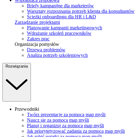
Współpraca zespołowa
Briefy kampanijne dla marketerów
Warsztaty rozpoznania potrzeb klienta dla konsultantów
Ścieżki onboardingu dla HR i L&D
Zarządzanie projektami
Planowanie kampanii marketingowych
Wdrażanie szkoleń pracowników
Zakres prac
Organizacja pomysłów
Drzewa problemów
Analiza potrzeb szkoleniowych
Rozwiązania
Przewodniki
Twórz prezentacje za pomocą map myśli
Naucz się za pomocą map myśli
Planuj i organizuj za pomocą map myśli
Jak priorytetyzować zadania za pomocą map myśli
Jak robić notatki za pomocą map myśli