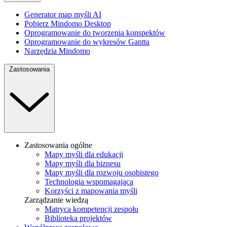
Generator map myśli AI
Pobierz Mindomo Desktop
Oprogramowanie do tworzenia konspektów
Oprogramowanie do wykresów Gantta
Narzędzia Mindomo
Zastosowania
Zastosowania ogólne
Mapy myśli dla edukacji
Mapy myśli dla biznesu
Mapy myśli dla rozwoju osobistego
Technologia wspomagająca
Korzyści z mapowania myśli
Zarządzanie wiedzą
Matryca kompetencji zespołu
Biblioteka projektów