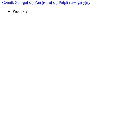
Cennik
Zaloguj się
Zarejestruj się
Pulpit nawigacyjny
Produkty