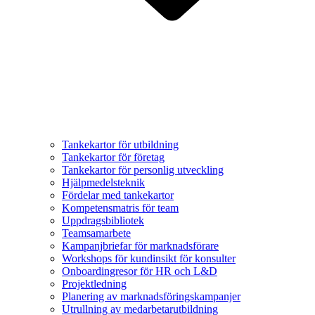
Tankekartor för utbildning
Tankekartor för företag
Tankekartor för personlig utveckling
Hjälpmedelsteknik
Fördelar med tankekartor
Kompetensmatris för team
Uppdragsbibliotek
Teamsamarbete
Kampanjbriefar för marknadsförare
Workshops för kundinsikt för konsulter
Onboardingresor för HR och L&D
Projektledning
Planering av marknadsföringskampanjer
Utrullning av medarbetarutbildning