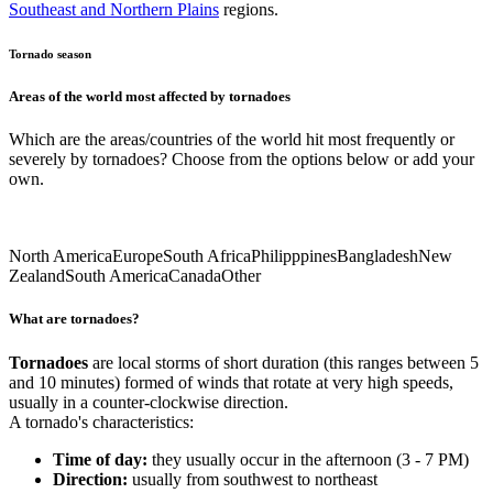
Southeast and Northern Plains
regions.
Tornado season
Areas of the world most affected by tornadoes
Which are the areas/countries of the world hit most frequently or
severely by tornadoes? Choose from the options below or add your
own.
North America
Europe
South Africa
Philipppines
Bangladesh
New
Zealand
South America
Canada
Other
What are tornadoes?
Tornadoes
are local storms of short duration (this ranges between 5
and 10 minutes) formed of winds that rotate at very high speeds,
usually in a counter-clockwise direction.
A tornado's characteristics:
Time of day:
they usually occur in the afternoon (3 - 7 PM)
Direction:
usually from southwest to northeast