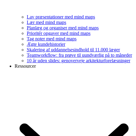
Lav præsentationer med mind maps
Lær med mind maps
Planlæg og organiser med mind maps
Prioritér opgaver med mind maps
Tag noter med mind maps
Ægte kundehistorier
Skalering af uddannelsesindhold til 11.000 læger
Teamworkflow: fra prøve til uundværlig på to måneder
10 år uden slides: genoverveje arkitekturforelæsninger
Ressourcer