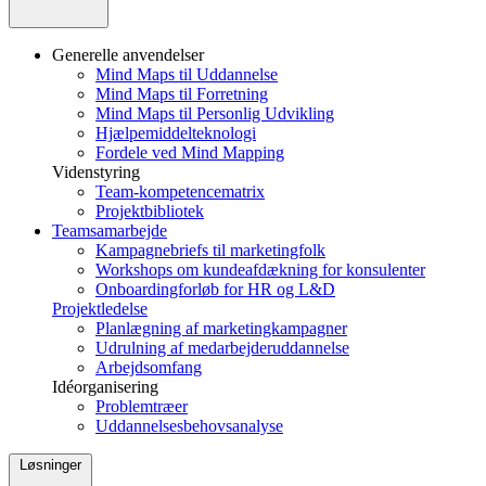
Generelle anvendelser
Mind Maps til Uddannelse
Mind Maps til Forretning
Mind Maps til Personlig Udvikling
Hjælpemiddelteknologi
Fordele ved Mind Mapping
Videnstyring
Team-kompetencematrix
Projektbibliotek
Teamsamarbejde
Kampagnebriefs til marketingfolk
Workshops om kundeafdækning for konsulenter
Onboardingforløb for HR og L&D
Projektledelse
Planlægning af marketingkampagner
Udrulning af medarbejderuddannelse
Arbejdsomfang
Idéorganisering
Problemtræer
Uddannelsesbehovsanalyse
Løsninger