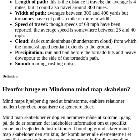
Length of path:
this is the distance it travels; the average is 4
miles, but it could also travel around 300 miles.
Width of path:
averages between 300 and 400 yards but
tornadoes have cut paths a mile or more in width.
Speed of travel:
though speeds of 68 mph have been
reported, the average speed is somewhere between 25 and 40
mph.
Cloud:
dark cumulonimbus (thunderstorm cloud) from which
the funnel-shaped pendant extends to the ground.
Precipitation:
rain and hail before the tornado hits and heavy
downpour to the side of the tornado's path.
Sound:
roaring, rushing noise.
Definition
Hvorfor bruge en Mindomo mind map-skabelon?
Mind maps hjælper dig med at brainstorme, etablere relationer
mellem begreber, organisere og generere ideer.
Mind map-skabeloner er dog en nemmere måde at komme i gang
på, da de er rammer, der indeholder information om et specifikt
emne med vejledende instruktioner. I bund og grund sikrer mind
map-skabeloner den struktur, der kombinerer alle elementerne i et
specifikt emne og fungerer som udgangspunkt for dit personlige