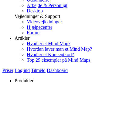
Arbejde & Personligt
Desktop
Vejledninger & Support
Videovejledninger
Hjælpecenter
Forum
Artikler
Hvad er et Mind Map?
Hvordan laver man et Mind Map?
Hvad er et Konceptkort?
Top 29 eksempler på Mind Maps
Priser
Log ind
Tilmeld
Dashboard
Produkter