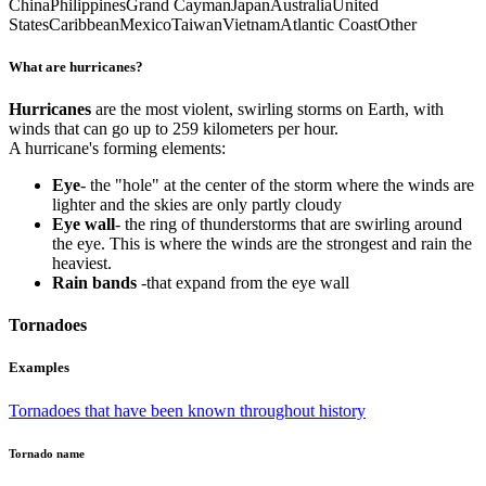
China
Philippines
Grand Cayman
Japan
Australia
United
States
Caribbean
Mexico
Taiwan
Vietnam
Atlantic Coast
Other
What are hurricanes?
Hurricanes
are the most violent, swirling storms on Earth, with
winds that can go up to 259 kilometers per hour.
A hurricane's forming elements:
Eye
- the "hole" at the center of the storm where the winds are
lighter and the skies are only partly cloudy
Eye wall
- the ring of thunderstorms that are swirling around
the eye. This is where the winds are the strongest and rain the
heaviest.
Rain bands
-that expand from the eye wall
Tornadoes
Examples
Tornadoes that have been known throughout history
Tornado name