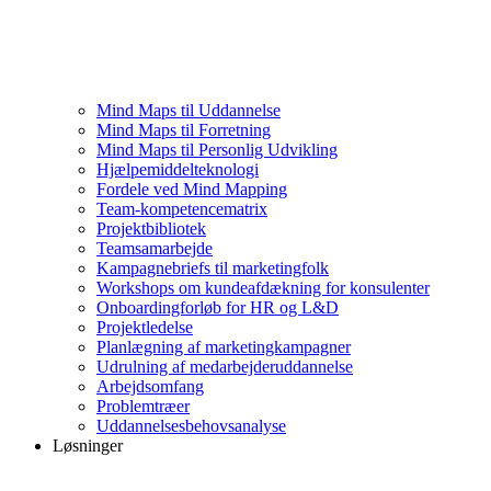
Mind Maps til Uddannelse
Mind Maps til Forretning
Mind Maps til Personlig Udvikling
Hjælpemiddelteknologi
Fordele ved Mind Mapping
Team-kompetencematrix
Projektbibliotek
Teamsamarbejde
Kampagnebriefs til marketingfolk
Workshops om kundeafdækning for konsulenter
Onboardingforløb for HR og L&D
Projektledelse
Planlægning af marketingkampagner
Udrulning af medarbejderuddannelse
Arbejdsomfang
Problemtræer
Uddannelsesbehovsanalyse
Løsninger