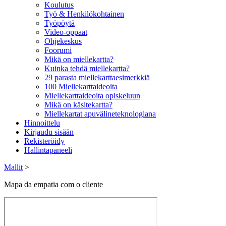
Koulutus
Työ & Henkilökohtainen
Työpöytä
Video-oppaat
Ohjekeskus
Foorumi
Mikä on miellekartta?
Kuinka tehdä miellekartta?
29 parasta miellekarttaesimerkkiä
100 Miellekarttaideoita
Miellekarttaideoita opiskeluun
Mikä on käsitekartta?
Miellekartat apuvälineteknologiana
Hinnoittelu
Kirjaudu sisään
Rekisteröidy
Hallintapaneeli
Mallit
>
Mapa da empatia com o cliente