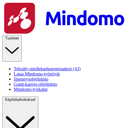
Tuotteet
Tekoäly-miellekarttageneraattori (AI)
Lataa Mindomo-työpöytä
Jäsennysohjelmisto
Gantt-kaavio-ohjelmisto
Mindomo-työkalut
Käyttötarkoitukset