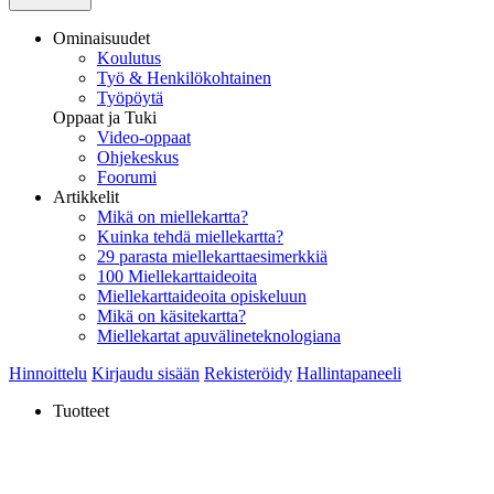
Ominaisuudet
Koulutus
Työ & Henkilökohtainen
Työpöytä
Oppaat ja Tuki
Video-oppaat
Ohjekeskus
Foorumi
Artikkelit
Mikä on miellekartta?
Kuinka tehdä miellekartta?
29 parasta miellekarttaesimerkkiä
100 Miellekarttaideoita
Miellekarttaideoita opiskeluun
Mikä on käsitekartta?
Miellekartat apuvälineteknologiana
Hinnoittelu
Kirjaudu sisään
Rekisteröidy
Hallintapaneeli
Tuotteet