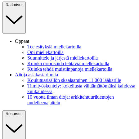
Ratkaisut
Oppaat
Tee esityksiä miellekartoilla
Opi miellekartoilla
Suunnittele ja järjestä miellekartoilla
Kuinka priorisoida tehtäviä miellekartoilla
Kuinka tehdä muistiinpanoja miellekartoilla
Aitoja asiakastarinoita
Koulutussisällön skaalaaminen 11 000 lääkärille
Tiimityöskentely: kokeilusta välttämättömäksi kahdessa
kuukaudessa
10 vuotta ilman dioja: arkkitehtuuriluentojen
uudelleenajattelu
Resurssit