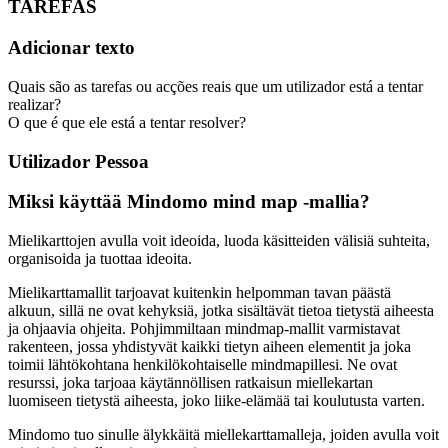
TAREFAS
Adicionar texto
Quais são as tarefas ou acções reais que um utilizador está a tentar
realizar?
O que é que ele está a tentar resolver?
Utilizador Pessoa
Miksi käyttää Mindomo mind map -mallia?
Mielikarttojen avulla voit ideoida, luoda käsitteiden välisiä suhteita,
organisoida ja tuottaa ideoita.
Mielikarttamallit tarjoavat kuitenkin helpomman tavan päästä
alkuun, sillä ne ovat kehyksiä, jotka sisältävät tietoa tietystä aiheesta
ja ohjaavia ohjeita. Pohjimmiltaan mindmap-mallit varmistavat
rakenteen, jossa yhdistyvät kaikki tietyn aiheen elementit ja joka
toimii lähtökohtana henkilökohtaiselle mindmapillesi. Ne ovat
resurssi, joka tarjoaa käytännöllisen ratkaisun miellekartan
luomiseen tietystä aiheesta, joko liike-elämää tai koulutusta varten.
Mindomo tuo sinulle älykkäitä miellekarttamalleja, joiden avulla voit