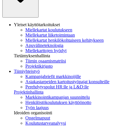
Yleiset käyttötarkoitukset
Miellekartat koulutukseen
Miellekartat liiketoimintaan
Miellekartat henkilökohtaiseen kehitykseen
Apuvälineteknologia
Miellekarttojen hyödyt
Tietämyksenhallinta
Tiimin osaamismatriisi
Projektikirjasto
Tiimiyhteistyö
Kampanjabriefit markkinoijille
Asiakastarpeiden kartoitustyöpajat konsulteille
Perehdytyspolut HR:lle ja L&D:lle
Projektinhallinta
Markkinointikampanjan suunnittelu
Henkilöstökoulutuksen käyttöönotto
Työn laajuus
Ideoiden organisointi
Ongelmapuut
Koulutustarveanalyysi