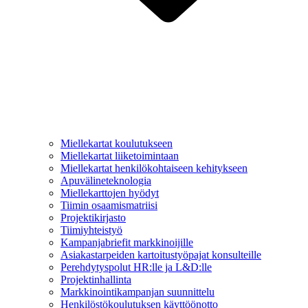
Miellekartat koulutukseen
Miellekartat liiketoimintaan
Miellekartat henkilökohtaiseen kehitykseen
Apuvälineteknologia
Miellekarttojen hyödyt
Tiimin osaamismatriisi
Projektikirjasto
Tiimiyhteistyö
Kampanjabriefit markkinoijille
Asiakastarpeiden kartoitustyöpajat konsulteille
Perehdytyspolut HR:lle ja L&D:lle
Projektinhallinta
Markkinointikampanjan suunnittelu
Henkilöstökoulutuksen käyttöönotto