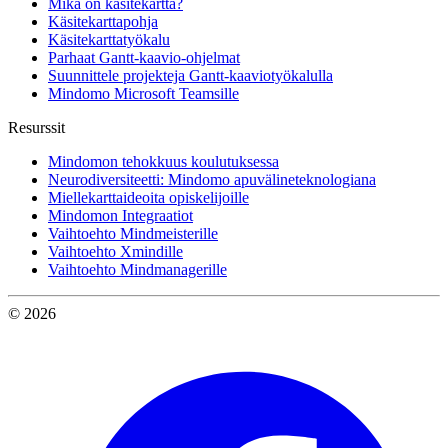
Mikä on käsitekartta?
Käsitekarttapohja
Käsitekarttatyökalu
Parhaat Gantt-kaavio-ohjelmat
Suunnittele projekteja Gantt-kaaviotyökalulla
Mindomo Microsoft Teamsille
Resurssit
Mindomon tehokkuus koulutuksessa
Neurodiversiteetti: Mindomo apuvälineteknologiana
Miellekarttaideoita opiskelijoille
Mindomon Integraatiot
Vaihtoehto Mindmeisterille
Vaihtoehto Xmindille
Vaihtoehto Mindmanagerille
© 2026