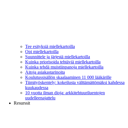
Tee esityksiä miellekartoilla
Opi miellekartoilla
Suunnittele ja järjestä miellekartoilla
Kuinka priorisoida tehtäviä miellekartoilla
Kuinka tehdä muistiinpanoja miellekartoilla
Aitoja asiakastarinoita
Koulutussisällön skaalaaminen 11 000 lääkärille
Tiimityöskentely: kokeilusta välttämättömäksi kahdessa
kuukaudessa
10 vuotta ilman dioja: arkkitehtuuriluentojen
uudelleenajattelu
Resurssit