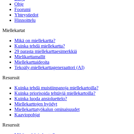
Ohje
Foorumi
Yhteystiedot
Hinnoittelu
Miellekartat
Mikä on miellekartta?
Kuinka tehdä miellekartta?
29 parasta miellekarttaesimerkkiä
Mielikarttamallit
Miellekarttaideoita
Tekoäly-miellekarttageneraattori (AI)
Resurssit
Kuinka tehdä muistiinpanoja miellekartoilla?
Kuinka priorisoida tehtäviä miellekartoilla?
Kuinka luoda ansioluettelo?
Miellekarttojen hyödyt
Miellekarttatyökalun ominaisuudet
Kaaviopohjat
Resurssit