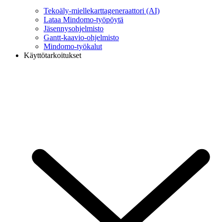
Tekoäly-miellekarttageneraattori (AI)
Lataa Mindomo-työpöytä
Jäsennysohjelmisto
Gantt-kaavio-ohjelmisto
Mindomo-työkalut
Käyttötarkoitukset