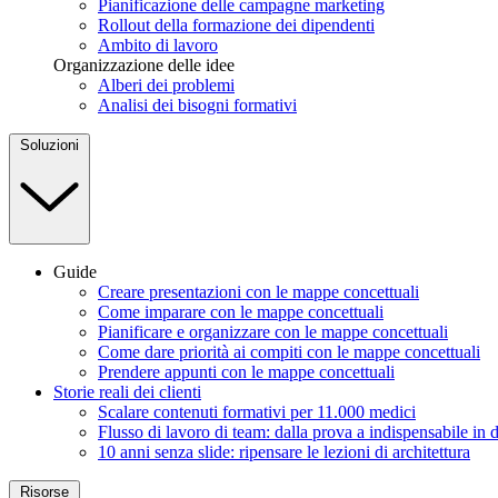
Pianificazione delle campagne marketing
Rollout della formazione dei dipendenti
Ambito di lavoro
Organizzazione delle idee
Alberi dei problemi
Analisi dei bisogni formativi
Soluzioni
Guide
Creare presentazioni con le mappe concettuali
Come imparare con le mappe concettuali
Pianificare e organizzare con le mappe concettuali
Come dare priorità ai compiti con le mappe concettuali
Prendere appunti con le mappe concettuali
Storie reali dei clienti
Scalare contenuti formativi per 11.000 medici
Flusso di lavoro di team: dalla prova a indispensabile in 
10 anni senza slide: ripensare le lezioni di architettura
Risorse