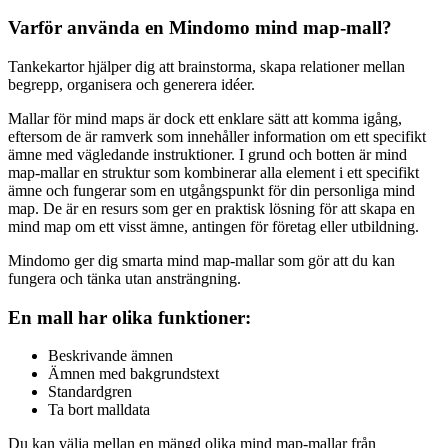
Varför använda en Mindomo mind map-mall?
Tankekartor hjälper dig att brainstorma, skapa relationer mellan
begrepp, organisera och generera idéer.
Mallar för mind maps är dock ett enklare sätt att komma igång,
eftersom de är ramverk som innehåller information om ett specifikt
ämne med vägledande instruktioner. I grund och botten är mind
map-mallar en struktur som kombinerar alla element i ett specifikt
ämne och fungerar som en utgångspunkt för din personliga mind
map. De är en resurs som ger en praktisk lösning för att skapa en
mind map om ett visst ämne, antingen för företag eller utbildning.
Mindomo ger dig smarta mind map-mallar som gör att du kan
fungera och tänka utan ansträngning.
En mall har olika funktioner:
Beskrivande ämnen
Ämnen med bakgrundstext
Standardgren
Ta bort malldata
Du kan välja mellan en mängd olika mind map-mallar från