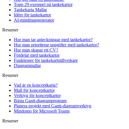
Topp 29 exempel på tankekartor
Tankekarta Mallar
Idéer för tankekartor
AI-mindmapgenerator
Resurser
Hur man tar anteckningar med tankekartor?
Hur man prioriterar uppgifter med tankekartor?
Hur man skapar ett CV?
Fördelar med tankekartor
Funktioner för tankekartstillverkare
Diagrammallar
Resurser
Vad är en konceptkarta?
Mall för konceptkartor
Verktyg för konceptkartor
Bästa Gantt-diagramprogram
Planera projekt med Gantt-diagramverktyg
Mindomo för Microsoft Teams
Resurser