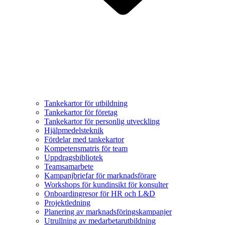
Tankekartor för utbildning
Tankekartor för företag
Tankekartor för personlig utveckling
Hjälpmedelsteknik
Fördelar med tankekartor
Kompetensmatris för team
Uppdragsbibliotek
Teamsamarbete
Kampanjbriefar för marknadsförare
Workshops för kundinsikt för konsulter
Onboardingresor för HR och L&D
Projektledning
Planering av marknadsföringskampanjer
Utrullning av medarbetarutbildning