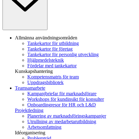
Allmänna användningsområden
Tankekartor för utbildning
Tankekartor för företag
Tankekartor för personlig utveckling
Hjälpmedelsteknik
Fördelar med tankekartor
Kunskapshantering
Kompetensmatris för team
Uppdragsbibliotek
Teamsamarbete
Kampanjbriefar för marknadsförare
Workshops för kundinsikt för konsulter
Onboardingresor för HR och L&D
Projektledning
Planering av marknadsföringskampanjer
Utrullning av medarbetarutbildning
Arbetsomfattning
Idéorganisering
Problemträd