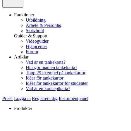
Funktioner
Utbildning
Arbete & Personlig
Skrivbord
Guider & Support
Videoguider
Hjälpcenter
Forum
Artiklar
Vad är en tankekarta?
Hur gör man en tankekarta?
Topp 29 exempel på tankekartor
Idéer för tankekartor
Idéer för tankekartor för studenter
Vad är en konceptkarta?
Priser
Logga in
Registrera dig
Instrumentpanel
Produkter