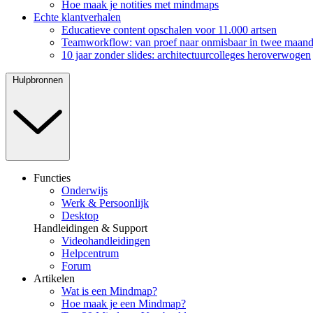
Hoe maak je notities met mindmaps
Echte klantverhalen
Educatieve content opschalen voor 11.000 artsen
Teamworkflow: van proef naar onmisbaar in twee maan
10 jaar zonder slides: architectuurcolleges heroverwogen
Hulpbronnen
Functies
Onderwijs
Werk & Persoonlijk
Desktop
Handleidingen & Support
Videohandleidingen
Helpcentrum
Forum
Artikelen
Wat is een Mindmap?
Hoe maak je een Mindmap?