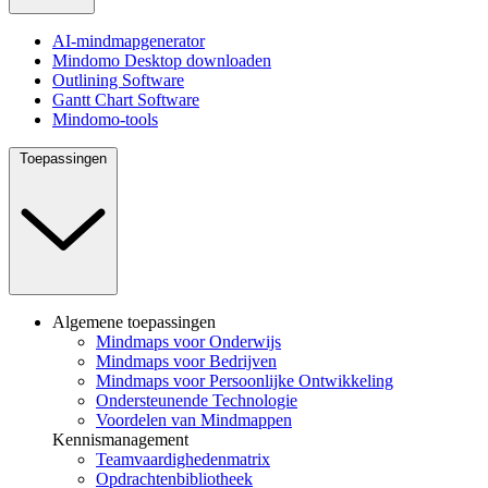
AI-mindmapgenerator
Mindomo Desktop downloaden
Outlining Software
Gantt Chart Software
Mindomo-tools
Toepassingen
Algemene toepassingen
Mindmaps voor Onderwijs
Mindmaps voor Bedrijven
Mindmaps voor Persoonlijke Ontwikkeling
Ondersteunende Technologie
Voordelen van Mindmappen
Kennismanagement
Teamvaardighedenmatrix
Opdrachtenbibliotheek