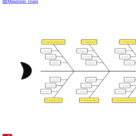
由Mindomo Team