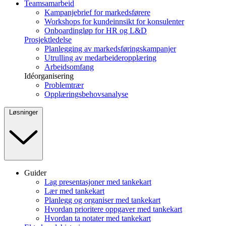
Teamsamarbeid
Kampanjebrief for markedsførere
Workshops for kundeinnsikt for konsulenter
Onboardingløp for HR og L&D
Prosjektledelse
Planlegging av markedsføringskampanjer
Utrulling av medarbeideropplæring
Arbeidsomfang
Idéorganisering
Problemtrær
Opplæringsbehovsanalyse
Løsninger
Guider
Lag presentasjoner med tankekart
Lær med tankekart
Planlegg og organiser med tankekart
Hvordan prioritere oppgaver med tankekart
Hvordan ta notater med tankekart