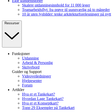
Ekte kundehistorier
Skalere utdanningsinnhold for 11 000 leger
Teamarbeidsflyt: fra prøve til uunnværlig på to måneder
10 år uten lysbilder: tenke arkitekturforelesninger på nytt
Ressurser
Funksjoner
Utdanning
Arbeid & Personlig
Skrivebord
Guider og Support
Videoveiledninger
Hjelpesenter
Forum
Artikler
Hva er et Tankekart?
Hvordan Lage Tankekart?
Hva er et Konseptkart?
Topp 29 Eksempler på Tankekart