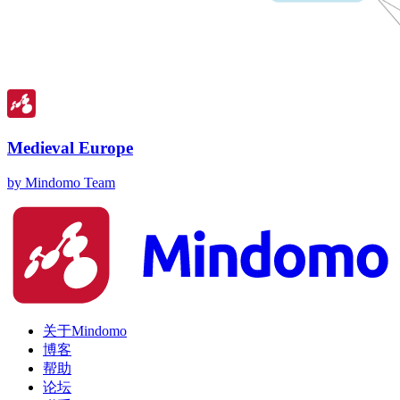
Medieval Europe
by Mindomo Team
关于Mindomo
博客
帮助
论坛