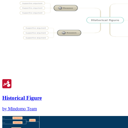
Historical Figure
by Mindomo Team