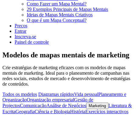
Como Fazer um Mapa Mental?
29 Exemplos Principais de Mapas Mentais
Ideias de Mapas Mentais Criativos
O que é um Mapa Conceptual?
Preços
Entrar
Inscreva-se
Painel de controle
Modelos de mapas mentais de marketing
Crie estratégias de marketing eficazes com os modelos de mapas
mentais de marketing. Ideal para o planeamento de campanhas nas
redes sociais, estudos de mercado e desenvolvimento de estratégias
de conteúdos.
Todos os modelos
Diagramas rápidos
Vida pessoal
Planeamento e
Organização
Organização empresarial
Gestão de
Projectos
Comunicação
Análise de Negócios
Literatura &
Marketing
Escrita
Geografia
Ciência e Biologia
História
Exercícios interactivos