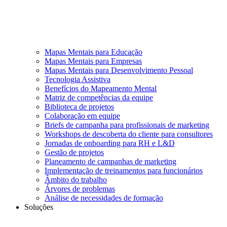
Mapas Mentais para Educação
Mapas Mentais para Empresas
Mapas Mentais para Desenvolvimento Pessoal
Tecnologia Assistiva
Benefícios do Mapeamento Mental
Matriz de competências da equipe
Biblioteca de projetos
Colaboração em equipe
Briefs de campanha para profissionais de marketing
Workshops de descoberta do cliente para consultores
Jornadas de onboarding para RH e L&D
Gestão de projetos
Planeamento de campanhas de marketing
Implementação de treinamentos para funcionários
Âmbito do trabalho
Árvores de problemas
Análise de necessidades de formação
Soluções