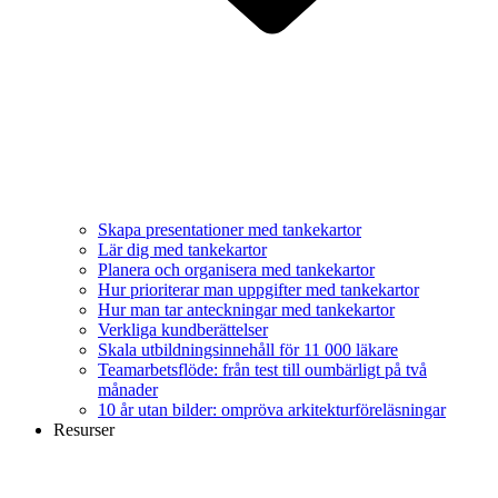
Skapa presentationer med tankekartor
Lär dig med tankekartor
Planera och organisera med tankekartor
Hur prioriterar man uppgifter med tankekartor
Hur man tar anteckningar med tankekartor
Verkliga kundberättelser
Skala utbildningsinnehåll för 11 000 läkare
Teamarbetsflöde: från test till oumbärligt på två
månader
10 år utan bilder: ompröva arkitekturföreläsningar
Resurser