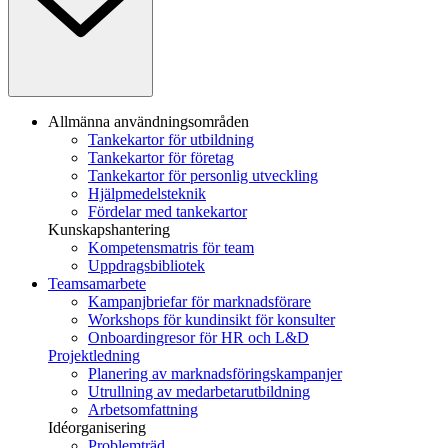
Allmänna användningsområden
Tankekartor för utbildning
Tankekartor för företag
Tankekartor för personlig utveckling
Hjälpmedelsteknik
Fördelar med tankekartor
Kunskapshantering
Kompetensmatris för team
Uppdragsbibliotek
Teamsamarbete
Kampanjbriefar för marknadsförare
Workshops för kundinsikt för konsulter
Onboardingresor för HR och L&D
Projektledning
Planering av marknadsföringskampanjer
Utrullning av medarbetarutbildning
Arbetsomfattning
Idéorganisering
Problemträd