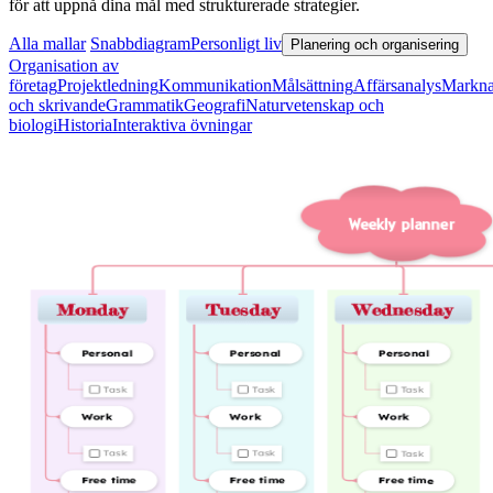
för att uppnå dina mål med strukturerade strategier.
Alla mallar
Snabbdiagram
Personligt liv
Planering och organisering
Organisation av
företag
Projektledning
Kommunikation
Målsättning
Affärsanalys
Markna
och skrivande
Grammatik
Geografi
Naturvetenskap och
biologi
Historia
Interaktiva övningar