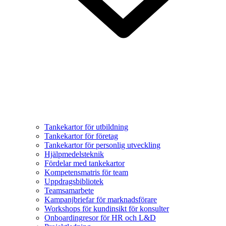
Tankekartor för utbildning
Tankekartor för företag
Tankekartor för personlig utveckling
Hjälpmedelsteknik
Fördelar med tankekartor
Kompetensmatris för team
Uppdragsbibliotek
Teamsamarbete
Kampanjbriefar för marknadsförare
Workshops för kundinsikt för konsulter
Onboardingresor för HR och L&D